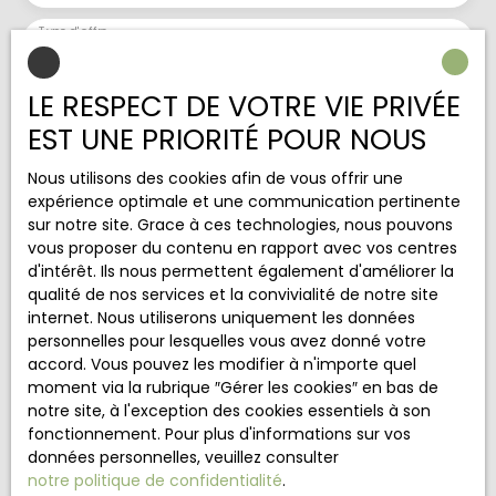
Type d'offre
Vente
Type de bien
LE RESPECT DE VOTRE VIE PRIVÉE
Maison
EST UNE PRIORITÉ POUR NOUS
Localisation
Acy-en-Multien (60620)
Nous utilisons des cookies afin de vous offrir une
expérience optimale et une communication pertinente
Budget max (€)
sur notre site. Grace à ces technologies, nous pouvons
vous proposer du contenu en rapport avec vos centres
d'intérêt. Ils nous permettent également d'améliorer la
Surface min (m²)
qualité de nos services et la convivialité de notre site
internet. Nous utiliserons uniquement les données
Pièces min
personnelles pour lesquelles vous avez donné votre
accord. Vous pouvez les modifier à n'importe quel
J'accepte le traitement de mes données
moment via la rubrique ″Gérer les cookies″ en bas de
personnelles conformément au RGPD. Si vous ne
notre site, à l'exception des cookies essentiels à son
souhaitez pas faire l'objet de prospection
fonctionnement. Pour plus d'informations sur vos
commerciale par voie téléphonique, vous pouvez
données personnelles, veuillez consulter
vous inscrire gratuitement sur la liste d'opposition
notre politique de confidentialité
.