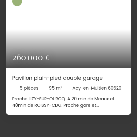
260 000
€
Pavillon plain-pied double garage
5
pièces
95
m²
Acy-en-Multien 60620
Proche LIZY-SUR-OURCQ. A 20 min de Meaux et
40min de ROISSY-CDG. Proche gare et
commerces, écoles avec cantine et garderie.
Venez découvrir ce très beau pavillon
indépendant de plain-pied en L. Il comprend:
entrée sur salon-séjour spacieux et cuisine