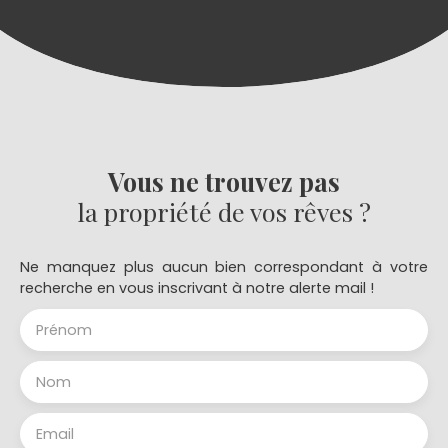
ouverte aménag. et équip. Deux chambres, salle
de bains avec douche t baignoire balnéo, wc, une
pièce avec dressing. A l'étage: une chambre suite
avec salle d'eau et wc. Deux garages, cave.
Piscine hors-sol, terrasse en bois. Fenêtres et
portes en double vitrage PVC. Chauffage
électrique. Beau terrain clos et arboré de 600m2
environ. RIEN A FAIRE: INSTALLEZ-VOUS!
Vous ne trouvez pas
la propriété de vos rêves ?
Ne manquez plus aucun bien correspondant à votre
recherche en vous inscrivant à notre alerte mail !
Prénom
Nom
Email