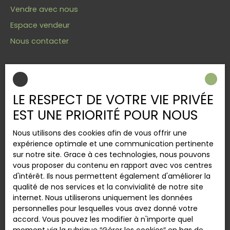
Vendre avec nous
Espace vendeur
Nous contacter
INFORMATIONS
LE RESPECT DE VOTRE VIE PRIVÉE
Nos honoraires
EST UNE PRIORITÉ POUR NOUS
Mentions légales
Nous utilisons des cookies afin de vous offrir une
Politique de confidentialité
expérience optimale et une communication pertinente
Plan du site
sur notre site. Grace à ces technologies, nous pouvons
vous proposer du contenu en rapport avec vos centres
Gérer les cookies
d'intérêt. Ils nous permettent également d'améliorer la
Propulsé par
qualité de nos services et la convivialité de notre site
internet. Nous utiliserons uniquement les données
personnelles pour lesquelles vous avez donné votre
accord. Vous pouvez les modifier à n'importe quel