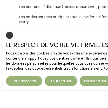
Les contenus éditoriaux (textes, documents, photogr
Les codes sources du site et tout le système infor
Netty.
Tous les droits de reproduction sont réservés. La r
support quel qu’il soit est formellement interdite s
LE RESPECT DE VOTRE VIE PRIVÉE 
Liens externes
Nous utilisons des cookies afin de vous offrir une expérien
contenu en rapport avec vos centres d'intérêt. Ils nous perm
Le site peut contenir des liens hypertextes externe
les données personnelles pour lesquelles vous avez donné vo
un partenariat entre MAREUIL IMMOBILIER et les socié
l'exception des cookies essentiels à son fonctionnement. Pou
contenus, leurs produits, leurs publicités ou tous 
continue du contenu de ces sites.
Tout accepter
Tout refuser
Personnaliser
Force majeure
La responsabilité de l’éditeur du site ne pourra ê