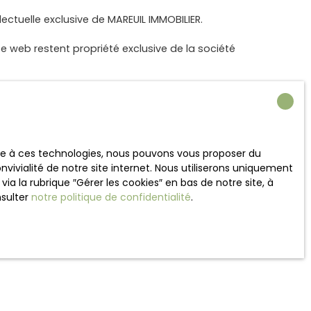
ectuelle exclusive de MAREUIL IMMOBILIER.
e web restent propriété exclusive de la société
te sur un support électronique ou tout autre
ace à ces technologies, nous pouvons vous proposer du
vivialité de notre site internet. Nous utiliserons uniquement
ns ne constituent, en aucun cas, une approbation ou
 la rubrique ″Gérer les cookies″ en bas de notre site, à
 site ne saurait être tenu responsable de leurs
nsulter
notre politique de confidentialité
.
site ne garantit pas la qualité permanente et
de sa volonté.