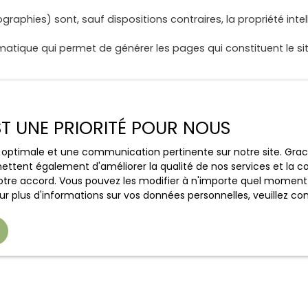
aphies) sont, sauf dispositions contraires, la propriété intell
matique qui permet de générer les pages qui constituent le sit
eproduction ou représentation, intégrale ou partielle, de ce si
auf autorisation expresse de la société Netty.
EST UNE PRIORITÉ POUR NOUS
ce optimale et une communication pertinente sur notre site. Gr
ettent également d'améliorer la qualité de nos services et la con
s, pointant vers d’autres sites internet indépendants. Ces lie
tre accord. Vous pouvez les modifier à n'importe quel moment via
tés éditrices des sites externes. Dès lors, l’éditeur du présent
r plus d'informations sur vos données personnelles, veuillez co
éléments ou services présentés. En outre, l’éditeur du présent 
tre engagée en cas de force majeure ou de faits indépendants 