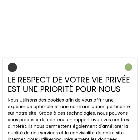
LE RESPECT DE VOTRE VIE PRIVÉE
EST UNE PRIORITÉ POUR NOUS
JOËL PLANCHARD,
fondateur de
Nous utilisons des cookies afin de vous offrir une
l'agence
expérience optimale et une communication pertinente
sur notre site. Grace à ces technologies, nous pouvons
vous proposer du contenu en rapport avec vos centres
Après avoir démarré sa carrière en tant que
d'intérêt. Ils nous permettent également d'améliorer la
négociateur/démarcheur en 1988, il a fondé la société
qualité de nos services et la convivialité de notre site
Leader Immobilier Picardie à Nanteuil-Le-Haudouin en
internet. Nous utiliserons uniquement les données