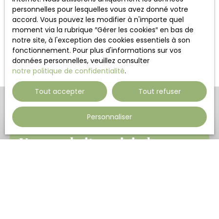
1990. En 2000, il forme le groupe Mareuil Immobilier et
personnelles pour lesquelles vous avez donné votre
s'installe à Nanteuil-Le-Haudouin sous l'enseigne
accord. Vous pouvez les modifier à n'importe quel
l'Immobilière de Nanteuil et à Mareuil-sur-Ourcq sous
moment via la rubrique ″Gérer les cookies″ en bas de
l'enseigne Mareuil Immobilier. Aujourd'hui il continue de
notre site, à l'exception des cookies essentiels à son
transmettre son savoir aux membres de l'équipe.
fonctionnement. Pour plus d'informations sur vos
données personnelles, veuillez consulter
notre politique de confidentialité
.
Tout accepter
Tout refuser
Personnaliser
Vous souhaitez rejoindre
notre équipe ?
L'immobilier est un marché en constante évolution
et nous sommes régulièrement à la recherche de
talents afin d'agrandir l'équipe. Rejoignez-nous
dans cette formidable aventure et nous vous