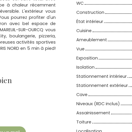
WC
mpe à chaleur récemment
éversible. L'extérieur vous
Construction
Vous pourrez profiter d'un
État intérieur
viron avec bel espace de
 de MAREUIL-SUR-OURCQ vous
Cuisine
, boulangerie, pizzeria,
Ameublement
reuses activités sportives
ARIS NORD en 5 min à pied!
Vue
Exposition
Isolation
Stationnement intérieur
bien
Stationnement extérieur
Cave
Niveaux (RDC inclus)
Assainissement
Toiture
Localisation