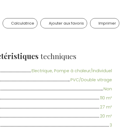
Calculatrice
Ajouter aux favoris
Imprimer
téristiques
techniques
Electrique, Pompe à chaleur/Individuel
PVC/Double vitrage
Non
110
m²
27
m²
20
m²
3