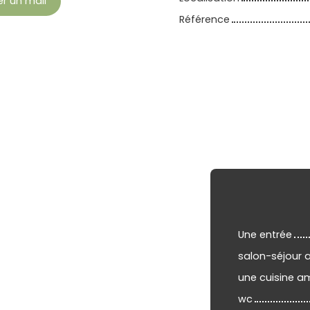
r un mail
Référence
Une entrée
salon-séjour 
une cuisine a
wc