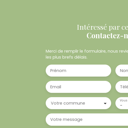
Intéressé par ce
Contactez-
Merci de remplir le formulaire, nous re
les plus brefs délais.
Prénom
No
Email
Tél
Vous 
Votre commune
-
Votre message