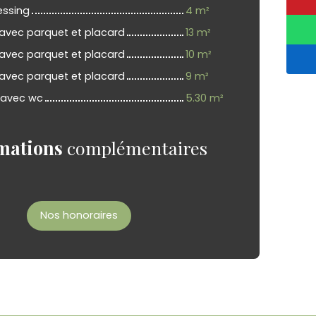
essing
4 m²
avec parquet et placard
13 m²
avec parquet et placard
10 m²
avec parquet et placard
9 m²
s avec wc
5.30 m²
mations
complémentaires
Nos honoraires