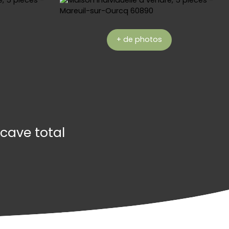
+ de photos
cave total