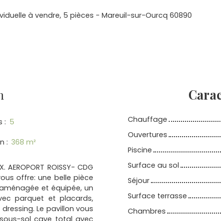
viduelle à vendre, 5 pièces - Mareuil-sur-Ourcq 60890
n
Carac
Chauffage
s
:
5
Ouvertures
in
:
368
m²
Piscine
Surface au sol
UX. AEROPORT ROISSY- CDG
vous offre: une belle pièce
Séjour
e aménagée et équipée, un
Surface terrasse
avec parquet et placards,
dressing. Le pavillon vous
Chambres
sous-sol cave total avec