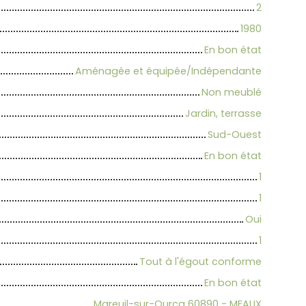
2
1980
En bon état
Aménagée et équipée/Indépendante
Non meublé
Jardin, terrasse
Sud-Ouest
En bon état
1
1
Oui
1
Tout à l'égout conforme
En bon état
Mareuil-sur-Ourcq 60890 - MEAUX