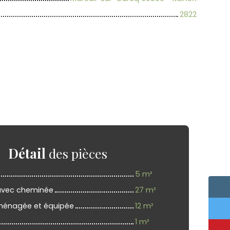
2822
Détail
des pièces
5 m²
avec cheminée
27 m²
ménagée et équipée
12 m²
1 m²